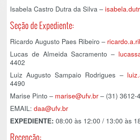
Isabela Castro Dutra da Silva –
isabela.dut
Seção de Expediente:
Ricardo Augusto Paes Ribeiro –
ricardo.a.r
Lucas de Almeida Sacramento –
lucass
4402
Luiz Augusto Sampaio Rodrigues –
luiz
4490
Marise Pinto –
marise@ufv.br
– (31) 3612-
EMAIL:
daa@ufv.br
EXPEDIENTE:
08:00 às 12:00 / 13:00 às 1
Recepção: