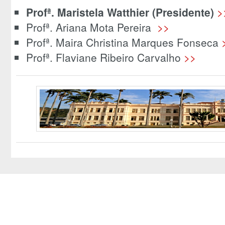
Profª. Maristela Watthier (Presidente)
>
Profª. Ariana Mota Pereira
>>
Profª. Maira Christina Marques Fonseca
Profª. Flaviane Ribeiro Carvalho
>>