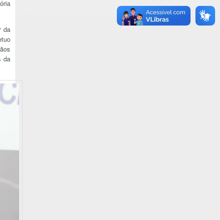
ória
r da
etuo
rãos
s da