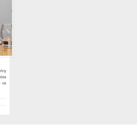
riny
ntes
e os