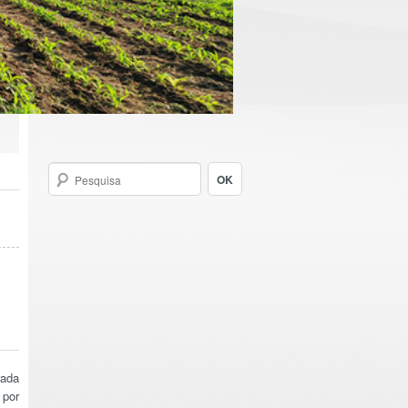
rada
 por