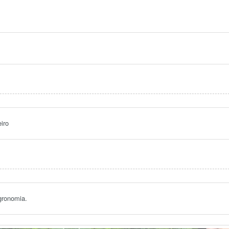
iro
gronomia.