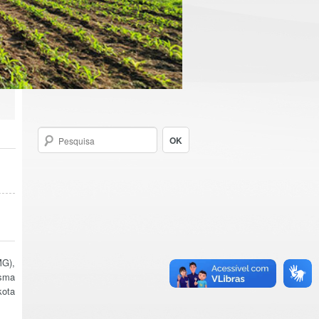
MG),
esma
kota